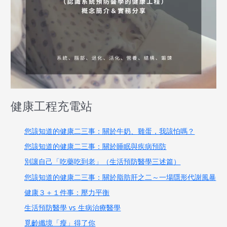
健康工程充電站
您該知道的健康二三事：關於牛奶、雞蛋，我該怕嗎？
您該知道的健康二三事：關於睡眠與疾病預防
別讓自己「吃藥吃到老」（生活預防醫學三述篇）
您該知道的健康二三事：關於脂肪肝之二～一場隱形代謝風暴
健康３＋１件事：壓力平衡
生活預防醫學 vs 生病治療醫學
覓齡纖境「瘦」得了你