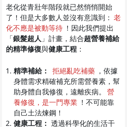
老化從青壯年階段就已然悄悄開始
了！但是大多數人並沒有意識到：
老
化不應是被動等待
！因此我們提出
「
銀髮超人
」計畫，結合
超營養補給
的精準修復
與
健康工程
：
精準補給：
拒絕亂吃補藥
，依據
身體需求精確補充所需營養素，幫
助身體自我修復，遠離疾病。
營
養修復，是一門專業
！不可能靠
自己土法煉鋼！
健康工程：
透過科學化的生活干