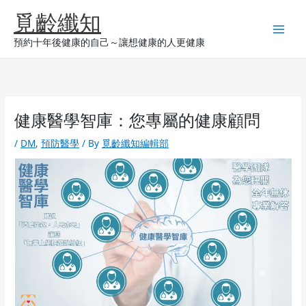
Skip
覓齡纖知
to
content
預約十年後健康的自己～讓想健康的人更健康
健康醫學智庫：您專屬的健康顧問
/
DM
,
預防醫學
/ By
覓齡纖知編輯部