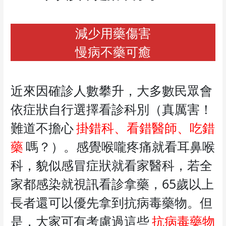
減少用藥傷害
慢病不藥可癒
近來因確診人數攀升，大多數民眾會
依症狀自行選擇看診科別（真厲害！
難道不擔心
掛錯科、看錯醫師、吃錯
藥
嗎？）。感覺喉嚨疼痛就看耳鼻喉
科，貌似感冒症狀就看家醫科，若全
家都感染就視訊看診拿藥，65歲以上
長者還可以優先拿到抗病毒藥物。但
是，大家可有考慮過這些
抗病毒藥物