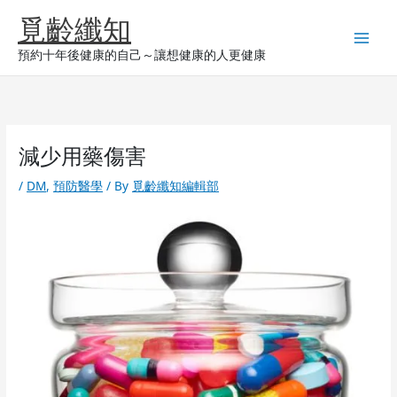
Skip
覓齡纖知
to
content
預約十年後健康的自己～讓想健康的人更健康
減少用藥傷害
/
DM
,
預防醫學
/ By
覓齡纖知編輯部