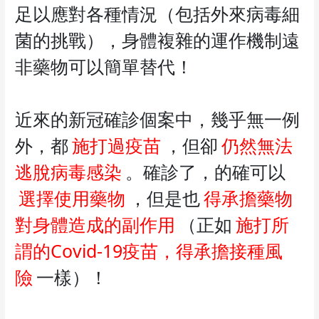
足以應對各種情況（包括外來病毒細
菌的挑戰），身體複雜的運作機制遠
非藥物可以簡單替代！
近來的新冠確診個案中，幾乎無一例
外，都
施打過疫苗
，但卻
仍然無法
逃脫病毒感染
。確診了，的確可以
選擇使用藥物
，但是也
得承擔藥物
對身體造成的副作用
（正如
施打所
謂的Covid-19疫苗，得承擔接種風
險
一樣）！