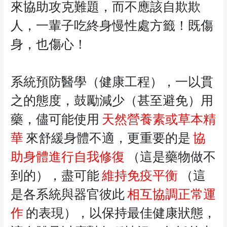
來協助攻克難題，而不應該自欺欺
人，一輩子吃終身慢性處方籤！既傷
身，也傷心！
系統預防醫學（健康工程），一以貫
之的態度，鼓勵減少（甚至避免）用
藥，儘可能使用
天然營養素或草本精
華
來舒緩身體不適，更重要的是
協
助身體進行自我修復
（這是藥物做不
到的），盡可能
維持免疫平衡
（這
是各系統與器官彼此
相互協調正常運
作
的表現），以保持最佳健康狀態，