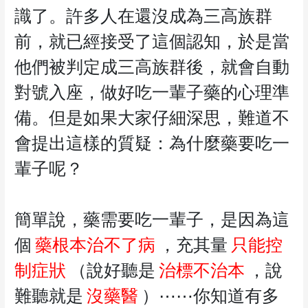
識了。許多人在還沒成為三高族群
前，就已經接受了這個認知，於是當
他們被判定成三高族群後，就會自動
對號入座，做好吃一輩子藥的心理準
備。但是如果大家仔細深思，難道不
會提出這樣的質疑：為什麼藥要吃一
輩子呢？
簡單說，藥需要吃一輩子，是因為這
個
藥根本治不了病
，充其量
只能控
制症狀
（說好聽是
治標不治本
，說
難聽就是
沒藥醫
）⋯⋯你知道有多