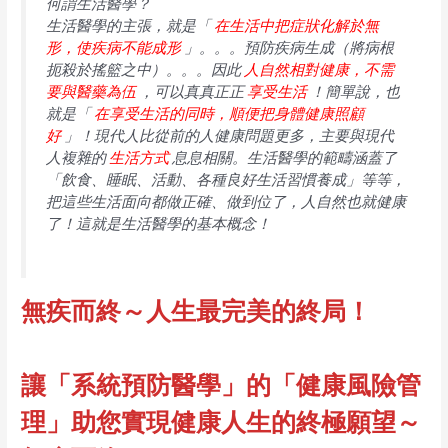
何謂生活醫學？
生活醫學的主張，就是「
在生活中把症狀化解於無
形，使疾病不能成形
」。。。預防疾病生成（將病根
扼殺於搖籃之中）。。。因此
人自然相對健康，不需
要與醫藥為伍
，可以真真正正
享受生活
！簡單說，也
就是「
在享受生活的同時，順便把身體健康照顧
好
」！現代人比從前的人健康問題更多，主要與現代
人複雜的
生活方式
息息相關。生活醫學的範疇涵蓋了
「飲食、睡眠、活動、各種良好生活習慣養成」等等，
把這些生活面向都做正確、做到位了，人自然也就健康
了！這就是生活醫學的基本概念！
無疾而終～人生最完美的終局！
讓「系統預防醫學」的「健康風險管
理」助您實現健康人生的終極願望～