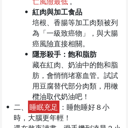
亡風險最低
。
紅肉與加工食品
培根、香腸等加工肉類被列
為「一級致癌物」，與大腸
癌風險直接相關。
隱形殺手：飽和脂肪
藏在紅肉、奶油中的飽和脂
肪，會悄悄堵塞血管。試試
用豆腐替代部分肉類，用橄
欖油取代奶油吧！
二、
睡眠充足
：睡飽睡好８小
時，大腦更年輕！
還在熬夜讀書、滑手機到凌晨？小