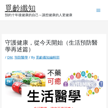
Skip
覓齡纖知
to
content
預約十年後健康的自己～讓想健康的人更健康
守護健康，從今天開始（生活預防醫
學再述篇）
/
DM
,
預防醫學
/ By
覓齡纖知編輯部