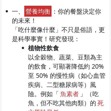
一、
營養均衡
：你的餐盤決定你
的未來！
「吃什麼像什麼」不只是俗語，更
是科學事實！研究發現：
植物性飲食
以全穀物、蔬菜、豆類為主
的飲食，可顯著降低約 20%
至 50% 的慢性病（如心血管
疾病、二型糖尿病等）風
險。例如「
魚素者
」（吃
魚，但不吃其他肉類）的
死