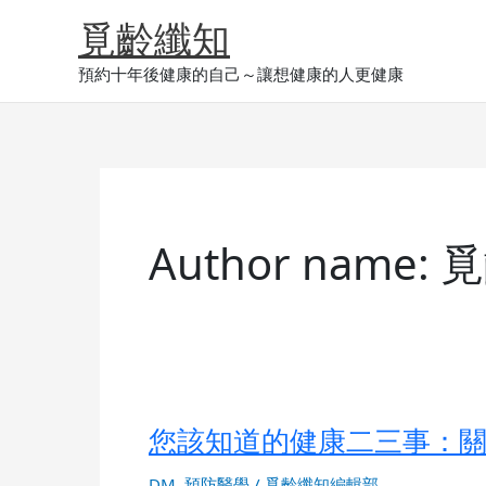
Skip
覓齡纖知
to
content
預約十年後健康的自己～讓想健康的人更健康
Author name
您該知道的健康二三事：
您
該
知
DM
,
預防醫學
/
覓齡纖知編輯部