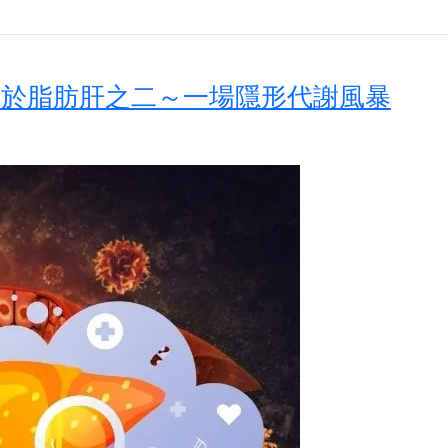
關於脂肪肝之二～一場隱形代謝風暴