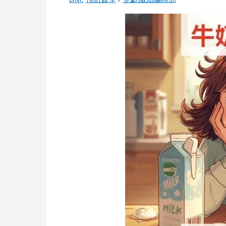
道
的
健
康
二
三
事：
關
於
牛
奶、
雞
蛋，
我
該
怕
嗎？