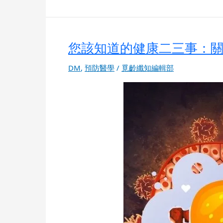
您該知道的健康二三事：
您
該
知
DM
,
預防醫學
/
覓齡纖知編輯部
道
的
健
康
二
三
事：
關
於
脂
肪
肝
之
二