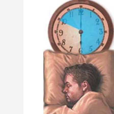
康
二
三
事：
關
於
睡
眠
與
疾
病
預
防