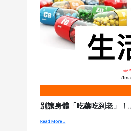
老」
（生
活
預
防
醫
學
三
述
篇）
生
(Ima
別讓身體「吃藥吃到老」！
Read More »