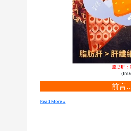
～
一
場
隱
形
代
謝
風
暴
脂肪肝：
(Ima
前言
Read More »