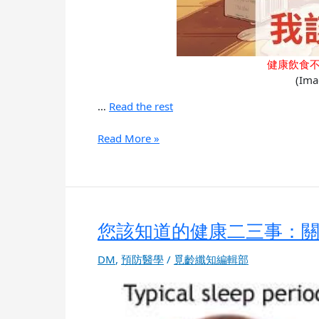
健康飲食
(Ima
…
Read the rest
Read More »
您該知道的健康二三事：
您
該
知
DM
,
預防醫學
/
覓齡纖知編輯部
道
的
健