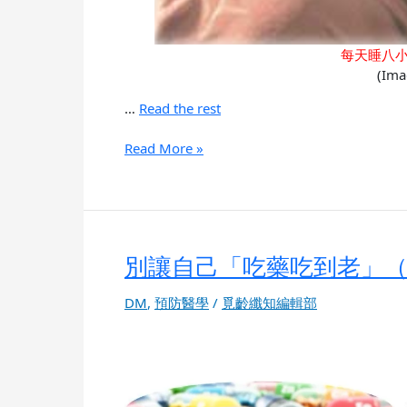
每天睡八
(Ima
…
Read the rest
Read More »
別讓自己「吃藥吃到老」
別
讓
自
DM
,
預防醫學
/
覓齡纖知編輯部
己
「吃
藥
吃
到