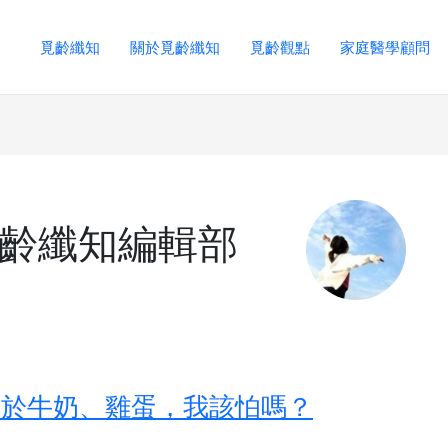
覓齡纖知
關於覓齡纖知
覓齡觀點
家庭醫學顧問
: 覓齡纖知編輯部
關於牛奶、雞蛋，我該怕嗎？