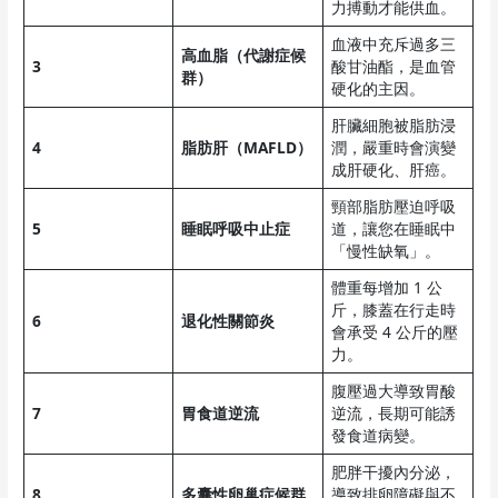
力搏動才能供血。
血液中充斥過多三
高血脂（代謝症候
3
酸甘油酯，是血管
群）
硬化的主因。
肝臟細胞被脂肪浸
4
脂肪肝（MAFLD）
潤，嚴重時會演變
成肝硬化、肝癌。
頸部脂肪壓迫呼吸
5
睡眠呼吸中止症
道，讓您在睡眠中
「慢性缺氧」。
體重每增加 1 公
斤，膝蓋在行走時
6
退化性關節炎
會承受 4 公斤的壓
力。
腹壓過大導致胃酸
7
胃食道逆流
逆流，長期可能誘
發食道病變。
肥胖干擾內分泌，
8
多囊性卵巢症候群
導致排卵障礙與不