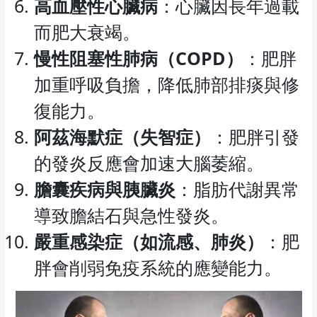
高血壓性心臟病
：心臟因長年過載
而肥大衰竭。
慢性阻塞性肺病（COPD）
：肥胖
加重呼吸負擔，降低肺部排痰與修
復能力。
阿茲海默症（失智症）
：肥胖引發
的發炎反應會加速大腦萎縮。
膽囊疾病與胰臟炎
：脂肪代謝異常
導致膽結石與急性發炎。
嚴重感染症（如流感、肺炎）
：肥
胖會削弱免疫系統的應變能力。