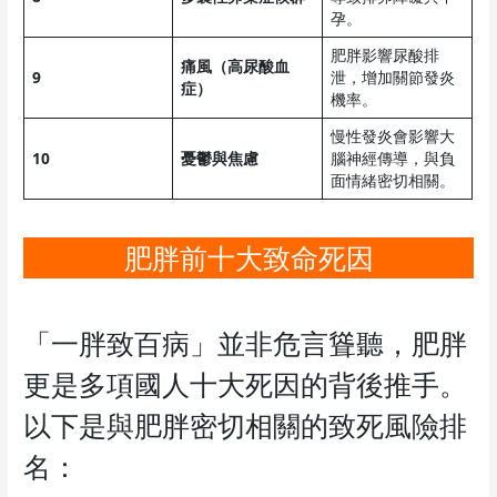
孕。
肥胖影響尿酸排
痛風（高尿酸血
9
泄，增加關節發炎
症）
機率。
慢性發炎會影響大
10
憂鬱與焦慮
腦神經傳導，與負
面情緒密切相關。
肥胖前十大致命死因
「一胖致百病」並非危言聳聽，肥胖
更是多項國人十大死因的背後推手。
以下是與肥胖密切相關的致死風險排
名：