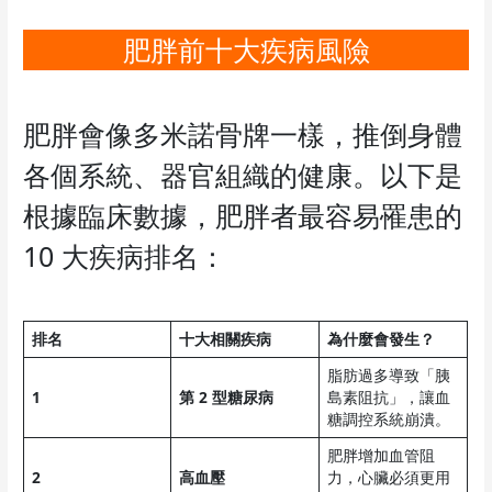
肥胖前十大疾病風險
肥胖會像多米諾骨牌一樣，推倒身體
各個系統、器官組織的健康。以下是
根據臨床數據，肥胖者最容易罹患的
10 大疾病排名：
排名
十大相關疾病
為什麼會發生？
脂肪過多導致「胰
1
第 2 型糖尿病
島素阻抗」，讓血
糖調控系統崩潰。
肥胖增加血管阻
2
高血壓
力，心臟必須更用