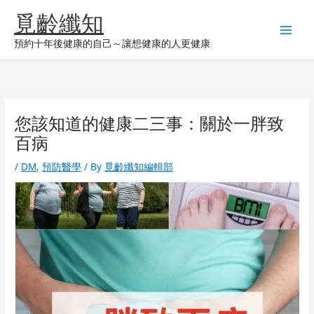
Skip
覓齡纖知
to
content
預約十年後健康的自己～讓想健康的人更健康
您該知道的健康二三事：關於一胖致
百病
/
DM
,
預防醫學
/ By
覓齡纖知編輯部