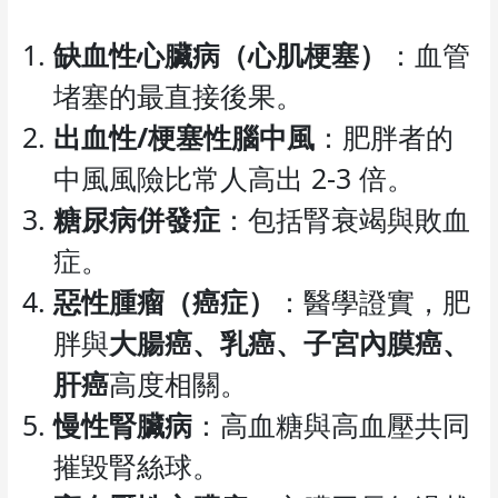
缺血性心臟病（心肌梗塞）
：血管
堵塞的最直接後果。
出血性/梗塞性腦中風
：肥胖者的
中風風險比常人高出 2-3 倍。
糖尿病併發症
：包括腎衰竭與敗血
症。
惡性腫瘤（癌症）
：醫學證實，肥
胖與
大腸癌、乳癌、子宮內膜癌、
肝癌
高度相關。
慢性腎臟病
：高血糖與高血壓共同
摧毀腎絲球。