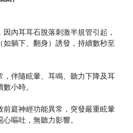
，因內耳耳石脫落刺激半規管引起，
（如躺下、翻身）誘發，持續數秒至
常，伴隨眩暈、耳鳴、聽力下降及耳
續數小時。
致前庭神經功能異常，突發嚴重眩暈
噁心嘔吐，無聽力影響。