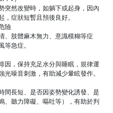
勢突然改變時，如躺下或起身，因內
起，症狀短暫且預後良好。
危險
清、肢體麻木無力、意識模糊等症
風等急症。
啡因，保持充足水分與睡眠，規律運
強光噪音刺激，有助減少暈眩發作。
時間長短、是否因姿勢變化誘發、是
鳴、聽力障礙、嘔吐等），有助於判