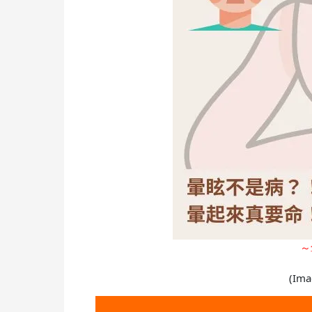
～
(Ima