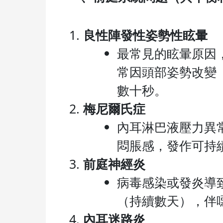
良性陣發性姿勢性眩暈
最常見的眩暈原因
常因頭部姿勢改變
數十秒。
梅尼爾氏症
內耳淋巴液壓力異
悶脹感，發作可持
前庭神經炎
病毒感染或發炎導
（持續數天），伴
內耳迷路炎