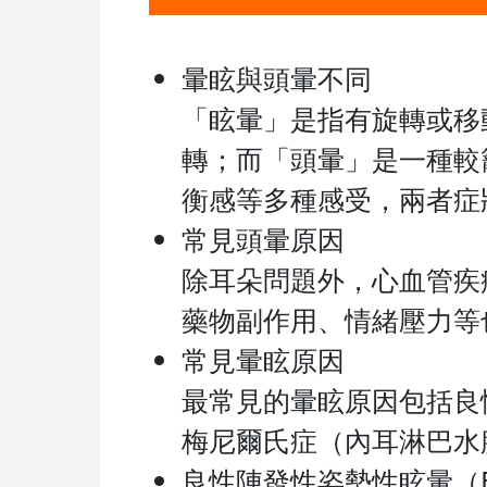
暈眩與頭暈不同
「眩暈」是指有旋轉或移
轉；而「頭暈」是一種較
衡感等多種感受，兩者症
常見頭暈原因
除耳朵問題外，心血管疾
藥物副作用、情緒壓力等
常見暈眩原因
最常見的暈眩原因包括良
梅尼爾氏症（內耳淋巴水
良性陣發性姿勢性眩暈（B