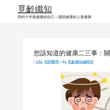
Skip
覓齡纖知
to
content
預約十年後健康的自己～讓想健康的人更健康
您該知道的健康二三事：
/
DM
,
預防醫學
/ By
覓齡纖知編輯部