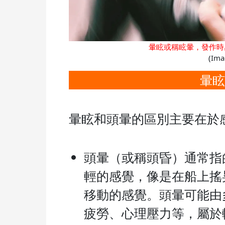
暈眩或稱眩暈，發作時
(Ima
暈眩
暈眩和頭暈的區別主要在於
頭暈（或稱頭昏）通常指
輕的感覺，像是在船上搖
移動的感覺。頭暈可能由
疲勞、心理壓力等，屬於