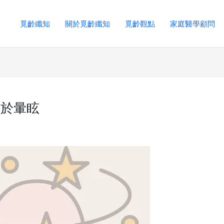
覓齡纖知
關於覓齡纖知
覓齡觀點
家庭醫學顧問
關於暈眩