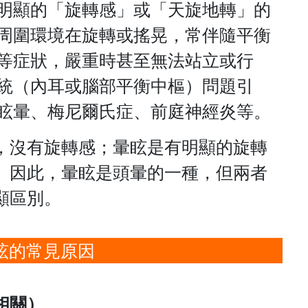
明顯的「旋轉感」或「天旋地轉」的
周圍環境在旋轉或搖晃，常伴隨平衡
等症狀，嚴重時甚至無法站立或行
統（內耳或腦部平衡中樞）問題引
眩暈、梅尼爾氏症、前庭神經炎等。
，沒有旋轉感；暈眩是有明顯的旋轉
。因此，暈眩是頭暈的一種，但兩者
顯區別。
眩的常見原因
相關）