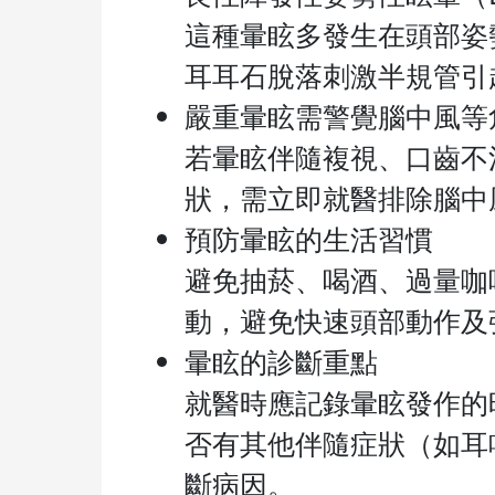
這種暈眩多發生在頭部姿
耳耳石脫落刺激半規管引
嚴重暈眩需警覺腦中風等
若暈眩伴隨複視、口齒不
狀，需立即就醫排除腦中
預防暈眩的生活習慣
避免抽菸、喝酒、過量咖
動，避免快速頭部動作及
暈眩的診斷重點
就醫時應記錄暈眩發作的
否有其他伴隨症狀（如耳
斷病因。