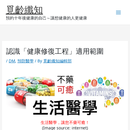
Skip
覓齡纖知
to
content
預約十年後健康的自己～讓想健康的人更健康
認識「健康修復工程」適用範圍
/
DM
,
預防醫學
/ By
覓齡纖知編輯部
生活醫學，讓您不藥可癒！
(Image source: internet)