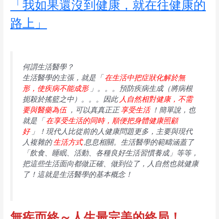
「我如果還沒到健康，就在往健康的
路上」
何謂生活醫學？
生活醫學的主張，就是「
在生活中把症狀化解於無
形，使疾病不能成形
」。。。預防疾病生成（將病根
扼殺於搖籃之中）。。。因此
人自然相對健康，不需
要與醫藥為伍
，可以真真正正
享受生活
！簡單說，也
就是「
在享受生活的同時，順便把身體健康照顧
好
」！現代人比從前的人健康問題更多，主要與現代
人複雜的
生活方式
息息相關。生活醫學的範疇涵蓋了
「飲食、睡眠、活動、各種良好生活習慣養成」等等，
把這些生活面向都做正確、做到位了，人自然也就健康
了！這就是生活醫學的基本概念！
無疾而終～人生最完美的終局！