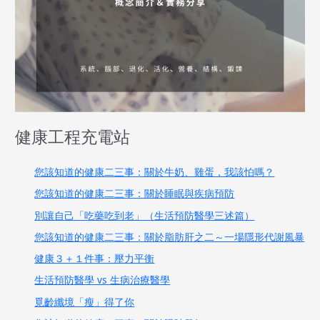
健康工程充電站
您該知道的健康二三事：關於牛奶、雞蛋，我該怕嗎？
您該知道的健康二三事：關於睡眠與疾病預防
別讓自己「吃藥吃到老」（生活預防醫學三述篇）
您該知道的健康二三事：關於脂肪肝之二～一場隱形代謝風暴
健康３＋１件事：壓力平衡
生活預防醫學 vs 生病治療醫學
覓齡纖境「瘦」得了你