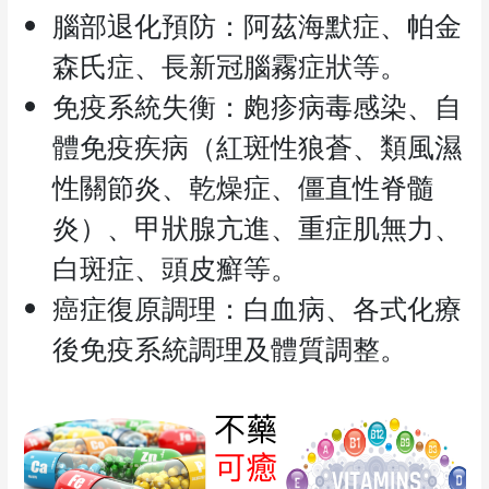
腦部退化預防：阿茲海默症、帕金
森氏症、長新冠腦霧症狀等。
免疫系統失衡：皰疹病毒感染、自
體免疫疾病（紅斑性狼蒼、類風濕
性關節炎、乾燥症、僵直性脊髓
炎）、甲狀腺亢進、重症肌無力、
白斑症、頭皮癬等。
癌症復原調理：白血病、各式化療
後免疫系統調理及體質調整。